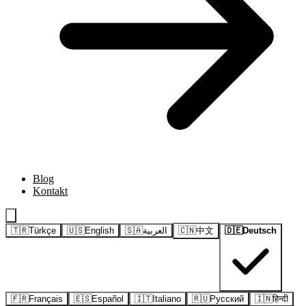
Blog
Kontakt
🇹🇷
Türkçe
🇺🇸
English
🇸🇦
العربية
🇨🇳
中文
🇩🇪
Deutsch
🇫🇷
Français
🇪🇸
Español
🇮🇹
Italiano
🇷🇺
Русский
🇮🇳
हिन्दी