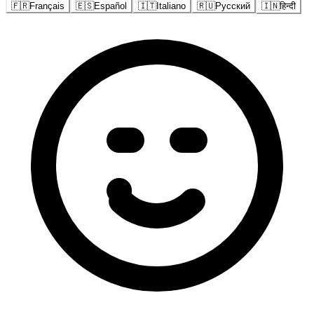
🇫🇷
Français
🇪🇸
Español
🇮🇹
Italiano
🇷🇺
Русский
🇮🇳
हिन्दी