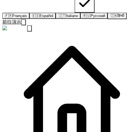
🇫🇷
Français
🇪🇸
Español
🇮🇹
Italiano
🇷🇺
Русский
🇮🇳
हिन्दी
前往演示