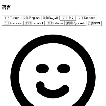
语言
🇹🇷
Türkçe
🇺🇸
English
🇸🇦
العربية
🇨🇳
中文
🇩🇪
Deutsch
🇫🇷
Français
🇪🇸
Español
🇮🇹
Italiano
🇷🇺
Русский
🇮🇳
हिन्दी